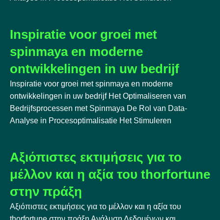
Inspiratie voor groei met
spinmaya en moderne
ontwikkelingen in uw bedrijf
Inspiratie voor groei met spinmaya en moderne
ontwikkelingen in uw bedrijf Het Optimaliseren van
Bedrijfsprocessen met Spinmaya De Rol van Data-
Analyse in Procesoptimalisatie Het Stimuleren
Αξιόπιστες εκτιμήσεις για το
μέλλον και η αξία του thorfortune
στην πράξη
Αξιόπιστες εκτιμήσεις για το μέλλον και η αξία του
thorfortune στην πράξη Ανάλυση Δεδομένων και