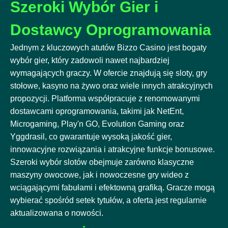
Szeroki Wybór Gier i
Dostawcy Oprogramowania
Jednym z kluczowych atutów Bizzo Casino jest bogaty
wybór gier, który zadowoli nawet najbardziej
wymagających graczy. W ofercie znajdują się sloty, gry
stołowe, kasyno na żywo oraz wiele innych atrakcyjnych
propozycji. Platforma współpracuje z renomowanymi
dostawcami oprogramowania, takimi jak NetEnt,
Microgaming, Play'n GO, Evolution Gaming oraz
Yggdrasil, co gwarantuje wysoką jakość gier,
innowacyjne rozwiązania i atrakcyjne funkcje bonusowe.
Szeroki wybór slotów obejmuje zarówno klasyczne
maszyny owocowe, jak i nowoczesne gry wideo z
wciągającymi fabułami i efektowną grafiką. Gracze mogą
wybierać spośród setek tytułów, a oferta jest regularnie
aktualizowana o nowości.