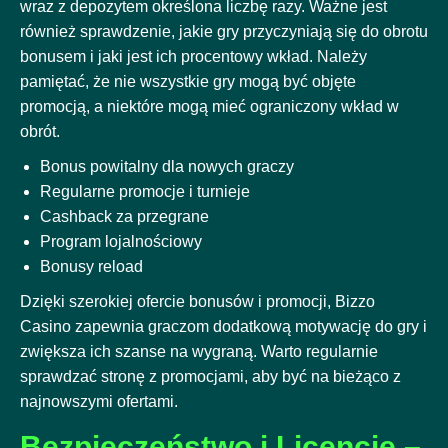
wraz z depozytem określona liczbę razy. Ważne jest
również sprawdzenie, jakie gry przyczyniają się do obrotu
bonusem i jaki jest ich procentowy wkład. Należy
pamiętać, że nie wszystkie gry mogą być objęte
promocją, a niektóre mogą mieć ograniczony wkład w
obrót.
Bonus powitalny dla nowych graczy
Regularne promocje i turnieje
Cashback za przegrane
Program lojalnościowy
Bonusy reload
Dzięki szerokiej ofercie bonusów i promocji, Bizzo
Casino zapewnia graczom dodatkową motywację do gry i
zwiększa ich szanse na wygraną. Warto regularnie
sprawdzać stronę z promocjami, aby być na bieżąco z
najnowszymi ofertami.
Bezpieczeństwo i Licencje –