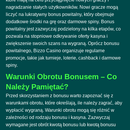
nagradzanie stałych użytkowników. Nowi gracze mogą
liczyć na lukratywny bonus powitalny, który obejmuje
dodatkowe środki na grę oraz darmowe spiny. Bonus
powitalny jest zazwyczaj podzielony na kilka etapów, co
pozwala na stopniowe odkrywanie oferty kasyna i
zwiększenie swoich szans na wygraną. Oprócz bonusu
powitalnego, Bizzo Casino organizuje regularne
promocje, takie jak turnieje, loterie, cashback i darmowe
spiny.
Warunki Obrotu Bonusem – Co
Należy Pamiętać?
Przed skorzystaniem z bonusu warto zapoznać się z
warunkami obrotu, które określają, ile należy zagrać, aby
wypłacić wygraną. Warunki obrotu mogą się różnić w
zależności od rodzaju bonusu i kasyna. Zazwyczaj
wymagane jest obrót kwotą bonusu lub kwotą bonusu