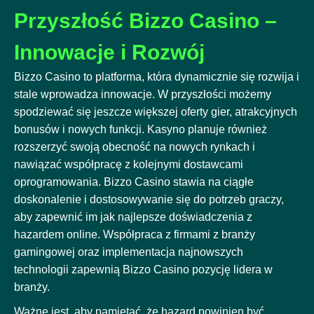
Przyszłość Bizzo Casino –
Innowacje i Rozwój
Bizzo Casino to platforma, która dynamicznie się rozwija i
stale wprowadza innowacje. W przyszłości możemy
spodziewać się jeszcze większej oferty gier, atrakcyjnych
bonusów i nowych funkcji. Kasyno planuje również
rozszerzyć swoją obecność na nowych rynkach i
nawiązać współpracę z kolejnymi dostawcami
oprogramowania. Bizzo Casino stawia na ciągłe
doskonalenie i dostosowywanie się do potrzeb graczy,
aby zapewnić im jak najlepsze doświadczenia z
hazardem online. Współpraca z firmami z branży
gamingowej oraz implementacja najnowszych
technologii zapewnią Bizzo Casino pozycję lidera w
branży.
Ważne jest, aby pamiętać, że hazard powinien być