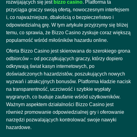
rozwijających się jest
bizzo casino
. Platforma ta
przyciąga graczy swoją ofertą, nowoczesnym interfejsem
i, co najważniejsze, dbałością o bezpieczeństwo i
odpowiedzialną grę. W tym artykule przyjrzymy się bliżej
temu, co sprawia, że Bizzo Casino zyskuje coraz większą
popularność wśród miłośników hazardu online.
Oferta Bizzo Casino jest skierowana do szerokiego grona
odbiorców – od początkujących graczy, którzy dopiero
odkrywają świat kasyn internetowych, po
doświadczonych hazardzistów, poszukujących nowych
wyzwań i atrakcyjnych bonusów. Platforma kładzie nacisk
na transparentność, uczciwość i szybkie wypłaty
wygranych, co buduje zaufanie wśród użytkowników.
Ważnym aspektem działalności Bizzo Casino jest
również promowanie odpowiedzialnej gry i oferowanie
narzędzi pozwalających kontrolować swoje nawyki
hazardowe.