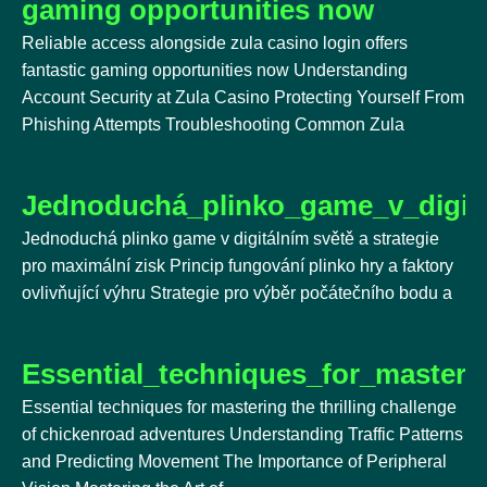
gaming opportunities now
Reliable access alongside zula casino login offers
fantastic gaming opportunities now Understanding
Account Security at Zula Casino Protecting Yourself From
Phishing Attempts Troubleshooting Common Zula
Jednoduchá_plinko_game_v_digitá
Jednoduchá plinko game v digitálním světě a strategie
pro maximální zisk Princip fungování plinko hry a faktory
ovlivňující výhru Strategie pro výběr počátečního bodu a
Essential_techniques_for_masteri
Essential techniques for mastering the thrilling challenge
of chickenroad adventures Understanding Traffic Patterns
and Predicting Movement The Importance of Peripheral