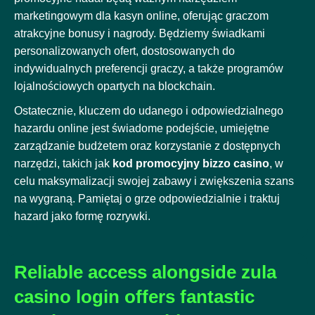
marketingowym dla kasyn online, oferując graczom
atrakcyjne bonusy i nagrody. Będziemy świadkami
personalizowanych ofert, dostosowanych do
indywidualnych preferencji graczy, a także programów
lojalnościowych opartych na blockchain.
Ostatecznie, kluczem do udanego i odpowiedzialnego
hazardu online jest świadome podejście, umiejętne
zarządzanie budżetem oraz korzystanie z dostępnych
narzędzi, takich jak
kod promocyjny bizzo casino
, w
celu maksymalizacji swojej zabawy i zwiększenia szans
na wygraną. Pamiętaj o grze odpowiedzialnie i traktuj
hazard jako formę rozrywki.
Reliable access alongside zula
casino login offers fantastic