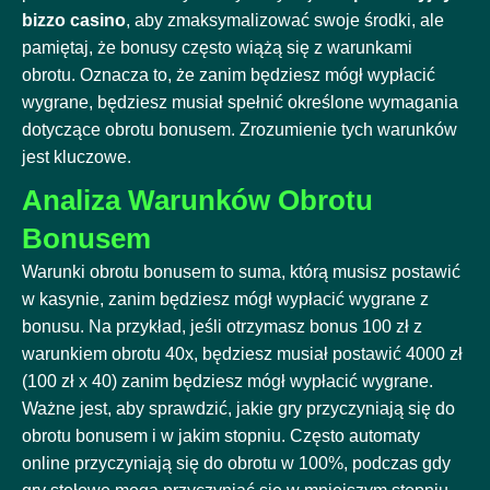
bizzo casino
, aby zmaksymalizować swoje środki, ale
pamiętaj, że bonusy często wiążą się z warunkami
obrotu. Oznacza to, że zanim będziesz mógł wypłacić
wygrane, będziesz musiał spełnić określone wymagania
dotyczące obrotu bonusem. Zrozumienie tych warunków
jest kluczowe.
Analiza Warunków Obrotu
Bonusem
Warunki obrotu bonusem to suma, którą musisz postawić
w kasynie, zanim będziesz mógł wypłacić wygrane z
bonusu. Na przykład, jeśli otrzymasz bonus 100 zł z
warunkiem obrotu 40x, będziesz musiał postawić 4000 zł
(100 zł x 40) zanim będziesz mógł wypłacić wygrane.
Ważne jest, aby sprawdzić, jakie gry przyczyniają się do
obrotu bonusem i w jakim stopniu. Często automaty
online przyczyniają się do obrotu w 100%, podczas gdy