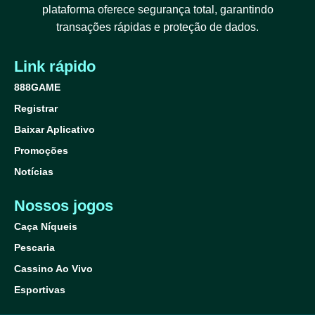
plataforma oferece segurança total, garantindo
transações rápidas e proteção de dados.
Link rápido
888GAME
Registrar
Baixar Aplicativo
Promoções
Notícias
Nossos jogos
Caça Níqueis
Pescaria
Cassino Ao Vivo
Esportivas