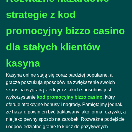
strategie z kod
promocyjny bizzo casino
dla stałych klientów
kasyna
Kasyna online stają się coraz bardziej popularne, a
gracze poszukują sposobów na zwiększenie swoich
szans na wygraną. Jednym z takich sposobów jest
wykorzystanie
kod promocyjny bizzo casino
, który
oferuje atrakcyjne bonusy i nagrody. Pamiętajmy jednak,
że hazard powinien być traktowany jako forma rozrywki, a
nie jako pewny sposób na zarobek. Rozważne podejście
i odpowiedzialne granie to klucz do pozytywnych