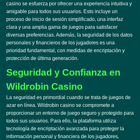
casino se esfuerza por ofrecer una experiencia intuitiva y
amigable para todos sus usuarios. Esto incluye un
proceso de inicio de sesión simplificado, una interfaz
clara y una amplia gama de juegos para satisfacer
diversas preferencias. Además, la seguridad de los datos
personales y financieros de los jugadores es una
prioridad fundamental, con medidas de encriptación y
protección de última generación.
Seguridad y Confianza en
Wildrobin Casino
La seguridad es primordial cuando se trata de juegos de
azar en línea. Wildrobin casino se compromete a
proporcionar un entorno de juego seguro y protegido para
todos sus usuarios. Para ello, la plataforma utiliza
tecnología de encriptación avanzada para proteger la
información personal y financiera de los jugadores,