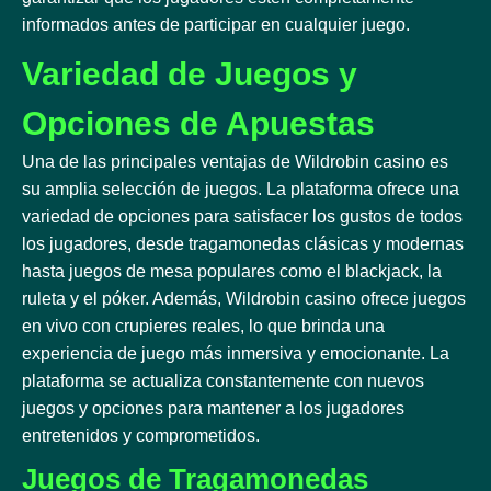
informados antes de participar en cualquier juego.
Variedad de Juegos y
Opciones de Apuestas
Una de las principales ventajas de Wildrobin casino es
su amplia selección de juegos. La plataforma ofrece una
variedad de opciones para satisfacer los gustos de todos
los jugadores, desde tragamonedas clásicas y modernas
hasta juegos de mesa populares como el blackjack, la
ruleta y el póker. Además, Wildrobin casino ofrece juegos
en vivo con crupieres reales, lo que brinda una
experiencia de juego más inmersiva y emocionante. La
plataforma se actualiza constantemente con nuevos
juegos y opciones para mantener a los jugadores
entretenidos y comprometidos.
Juegos de Tragamonedas