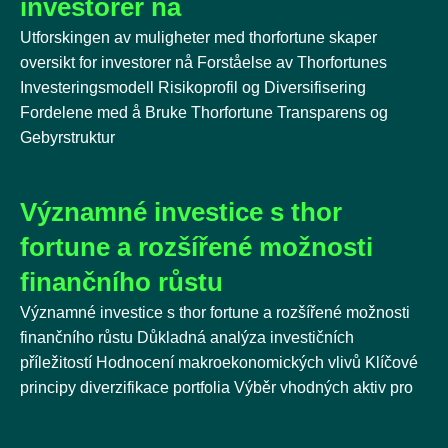
investorer nå
Utforskingen av muligheter med thorfortune skaper
oversikt for investorer nå Forståelse av Thorfortunes
Investeringsmodell Risikoprofil og Diversifisering
Fordelene med å Bruke Thorfortune Transparens og
Gebyrstruktur
Významné investice s thor
fortune a rozšířené možnosti
finančního růstu
Významné investice s thor fortune a rozšířené možnosti
finančního růstu Důkladná analýza investičních
příležitostí Hodnocení makroekonomických vlivů Klíčové
principy diverzifikace portfolia Výběr vhodných aktiv pro