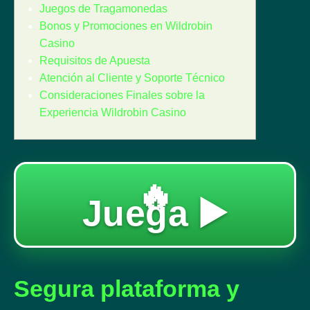
Juegos de Tragamonedas
Bonos y Promociones en Wildrobin
Casino
Requisitos de Apuesta
Atención al Cliente y Soporte Técnico
Consideraciones Finales sobre la
Experiencia Wildrobin Casino
🔥
Juega ▶️
Segura plataforma y