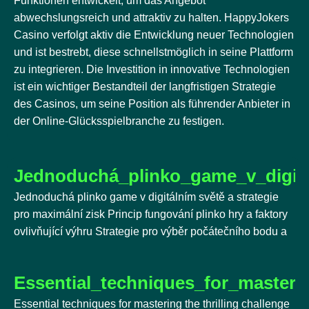
Funktionen entwickelt, um das Angebot
abwechslungsreich und attraktiv zu halten. HappyJokers
Casino verfolgt aktiv die Entwicklung neuer Technologien
und ist bestrebt, diese schnellstmöglich in seine Plattform
zu integrieren. Die Investition in innovative Technologien
ist ein wichtiger Bestandteil der langfristigen Strategie
des Casinos, um seine Position als führender Anbieter in
der Online-Glücksspielbranche zu festigen.
Jednoduchá_plinko_game_v_digitá
Jednoduchá plinko game v digitálním světě a strategie
pro maximální zisk Princip fungování plinko hry a faktory
ovlivňující výhru Strategie pro výběr počátečního bodu a
Essential_techniques_for_masteri
Essential techniques for mastering the thrilling challenge