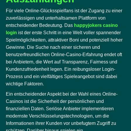
Für viele Online-Glücksspielfans ist der Zugang zu einer
zuverlässigen und unterhaltsamen Plattform von
entscheidender Bedeutung. Das
happyjokers casino
login
ist der erste Schritt in eine Welt voller spannender
Spielmöglichkeiten, attraktiver Boni und potenziell hoher
Gewinne. Die Suche nach einer sicheren und
benutzerfreundlichen Online-Casino-Erfahrung endet oft
bei Anbietern, die Wert auf Transparenz, Fairness und
Kundenzufriedenheit legen. Ein reibungsloser Login-
Prozess und ein vielfältiges Spieleangebot sind dabei
wichtige Faktoren.
Ein entscheidender Aspekt bei der Wahl eines Online-
Casinos ist die Sicherheit der persönlichen und
finanziellen Daten. Seriöse Anbieter implementieren
modernste Verschlüsselungstechnologien, um die
Informationen ihrer Kunden vor unbefugtem Zugriff zu
schützen. Darüber hinaus spielen ein