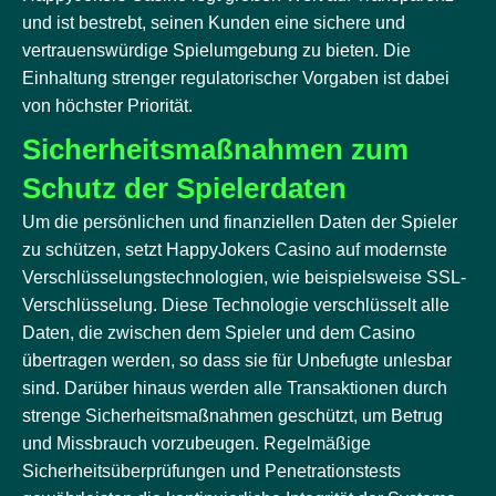
und ist bestrebt, seinen Kunden eine sichere und
vertrauenswürdige Spielumgebung zu bieten. Die
Einhaltung strenger regulatorischer Vorgaben ist dabei
von höchster Priorität.
Sicherheitsmaßnahmen zum
Schutz der Spielerdaten
Um die persönlichen und finanziellen Daten der Spieler
zu schützen, setzt HappyJokers Casino auf modernste
Verschlüsselungstechnologien, wie beispielsweise SSL-
Verschlüsselung. Diese Technologie verschlüsselt alle
Daten, die zwischen dem Spieler und dem Casino
übertragen werden, so dass sie für Unbefugte unlesbar
sind. Darüber hinaus werden alle Transaktionen durch
strenge Sicherheitsmaßnahmen geschützt, um Betrug
und Missbrauch vorzubeugen. Regelmäßige
Sicherheitsüberprüfungen und Penetrationstests