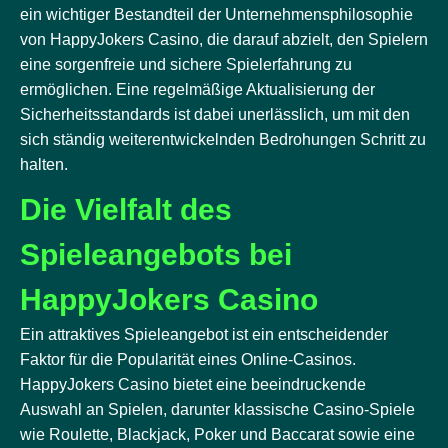
ein wichtiger Bestandteil der Unternehmensphilosophie
von HappyJokers Casino, die darauf abzielt, den Spielern
eine sorgenfreie und sichere Spielerfahrung zu
ermöglichen. Eine regelmäßige Aktualisierung der
Sicherheitsstandards ist dabei unerlässlich, um mit den
sich ständig weiterentwickelnden Bedrohungen Schritt zu
halten.
Die Vielfalt des
Spieleangebots bei
HappyJokers Casino
Ein attraktives Spieleangebot ist ein entscheidender
Faktor für die Popularität eines Online-Casinos.
HappyJokers Casino bietet eine beeindruckende
Auswahl an Spielen, darunter klassische Casino-Spiele
wie Roulette, Blackjack, Poker und Baccarat sowie eine