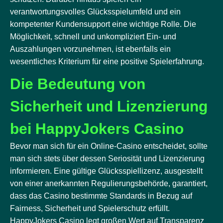
verantwortungsvolles Glücksspielumfeld und ein
kompetenter Kundensupport eine wichtige Rolle. Die
Möglichkeit, schnell und unkompliziert Ein- und
Auszahlungen vorzunehmen, ist ebenfalls ein
wesentliches Kriterium für eine positive Spielerfahrung.
Die Bedeutung von
Sicherheit und Lizenzierung
bei HappyJokers Casino
Bevor man sich für ein Online-Casino entscheidet, sollte
man sich stets über dessen Seriosität und Lizenzierung
informieren. Eine gültige Glücksspiellizenz, ausgestellt
von einer anerkannten Regulierungsbehörde, garantiert,
dass das Casino bestimmte Standards in Bezug auf
Fairness, Sicherheit und Spielerschutz erfüllt.
HappyJokers Casino legt großen Wert auf Transparenz