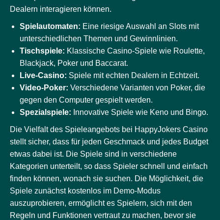
Dealern interagieren können.
Spielautomaten:
Eine riesige Auswahl an Slots mit
unterschiedlichen Themen und Gewinnlinien.
Tischspiele:
Klassische Casino-Spiele wie Roulette,
Blackjack, Poker und Baccarat.
Live-Casino:
Spiele mit echten Dealern in Echtzeit.
Video-Poker:
Verschiedene Varianten von Poker, die
gegen den Computer gespielt werden.
Spezialspiele:
Innovative Spiele wie Keno und Bingo.
Die Vielfalt des Spieleangebots bei HappyJokers Casino
stellt sicher, dass für jeden Geschmack und jedes Budget
etwas dabei ist. Die Spiele sind in verschiedene
Kategorien unterteilt, so dass Spieler schnell und einfach
finden können, wonach sie suchen. Die Möglichkeit, die
Spiele zunächst kostenlos im Demo-Modus
auszuprobieren, ermöglicht es Spielern, sich mit den
Regeln und Funktionen vertraut zu machen, bevor sie