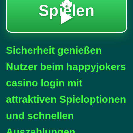
🔥
Spielen
▶️
Sicherheit genießen
Nutzer beim happyjokers
casino login mit
attraktiven Spieloptionen
und schnellen
Auszahlungen