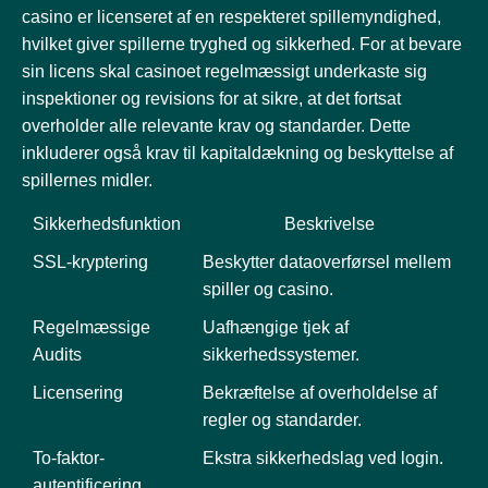
casino er licenseret af en respekteret spillemyndighed,
hvilket giver spillerne tryghed og sikkerhed. For at bevare
sin licens skal casinoet regelmæssigt underkaste sig
inspektioner og revisions for at sikre, at det fortsat
overholder alle relevante krav og standarder. Dette
inkluderer også krav til kapitaldækning og beskyttelse af
spillernes midler.
Sikkerhedsfunktion
Beskrivelse
SSL-kryptering
Beskytter dataoverførsel mellem
spiller og casino.
Regelmæssige
Uafhængige tjek af
Audits
sikkerhedssystemer.
Licensering
Bekræftelse af overholdelse af
regler og standarder.
To-faktor-
Ekstra sikkerhedslag ved login.
autentificering