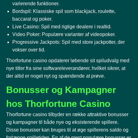
varierende funktioner.
Bordspil: Klassiske spil som blackjack, roulette,
baccarat og poker.
Live Casino: Spil med rigtige dealere i realtid.
Video Poker: Populære varianter af videopoker.
Progressive Jackpots: Spil med store jackpotter, der
vokser over tid.
Thorfortune casino opdaterer løbende sit spiludvalg med
nye titler fra sine softwareleverandører, hvilket sikrer, at
der altid er noget nyt og spændende at prøve.
Bonusser og Kampagner
hos Thorfortune Casino
Thorfortune casino tilbyder en række attraktive bonusser
og kampagner til både nye og eksisterende spillere.
Disse bonusser kan bruges til at øge spillerens saldo og
forlænge spilletiden. En af de mest populære bonusser er