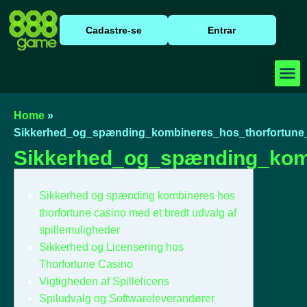
Cadastre-se
Entrar
Baixar
Caça N
Cassino
Home
»
Sikkerhed_og_spænding_kombineres_hos_thorfortune
Sikkerhed_og_spænding_komb
Sikkerhed og spænding kombineres hos
thorfortune casino med et bredt udvalg af
spillemuligheder
Sikkerhed og Licensering hos
Thorfortune Casino
Vigtigheden af Spillelicens
Spiludvalg og Softwareleverandører