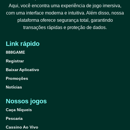
Aqui, você encontra uma experiência de jogo imersiva,
com uma interface moderna e intuitiva. Além disso, nossa
plataforma oferece segurança total, garantindo
transações rápidas e proteção de dados.
Link rápido
888GAME
Registrar
Baixar Aplicativo
Promoções
Notícias
Nossos jogos
Caça Níqueis
Pescaria
Cassino Ao Vivo