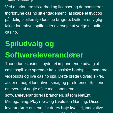
Ved at prioritere sikkerhed og licensering demonstrerer
thorfortune casino sit engagement i at skabe et trygt og
pålideligt spillemiljø for sine brugere. Dette er en vigtig
faktor for enhver spiller, der overvejer at vælge et online
casino.
Spiludvalg og
Softwareleverandører
Thorfortune casino tilbyder et imponerende udvalg af
casinospil, der spænder fra klassiske bordspil til moderne
videoslots og live casino spil. Dette brede udvalg sikrer,
at der er noget for enhver smag og præference. Spillene
er leveret af nogle af de mest anerkendte
softwareleverandører i branchen, såsom NetEnt,
Microgaming, Play'n GO og Evolution Gaming. Disse
leverandører er kendt for deres høje kvalitet, innovative