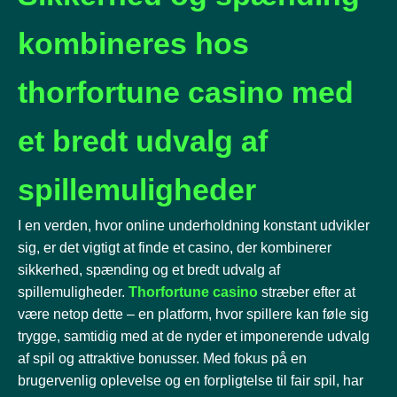
kombineres hos
thorfortune casino med
et bredt udvalg af
spillemuligheder
I en verden, hvor online underholdning konstant udvikler
sig, er det vigtigt at finde et casino, der kombinerer
sikkerhed, spænding og et bredt udvalg af
spillemuligheder.
Thorfortune casino
stræber efter at
være netop dette – en platform, hvor spillere kan føle sig
trygge, samtidig med at de nyder et imponerende udvalg
af spil og attraktive bonusser. Med fokus på en
brugervenlig oplevelse og en forpligtelse til fair spil, har