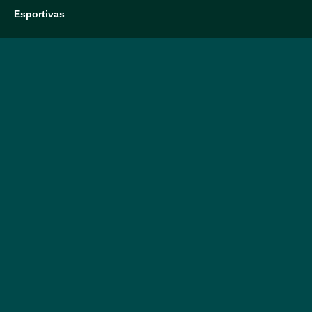
Esportivas