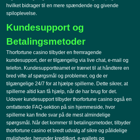
hvilket bidrager til en mere spændende og givende
spiloplevelse.
Kundesupport og
Betalingsmetoder
Thorfortune casino tilbyder en fremragende
kundesupport, der er tilgængelig via live chat, e-mail og
telefon. Kundesupportteamet er trænet til at håndtere en
bred vifte af spørgsmål og problemer, og de er
tilgængelige 24/7 for at hjælpe spillerne. Dette sikrer, at
spillerne altid kan få hjælp, når de har brug for det.
Udover kundesupport tilbyder thorfortune casino også en
omfattende FAQ-sektion på sin hjemmeside, hvor
spillerne kan finde svar på de mest almindelige
spørgsmål. Når det kommer til betalingsmetoder, tilbyder
thorfortune casino et bredt udvalg af sikre og pålidelige
muligheder, herunder kreditkort, e-wallets og