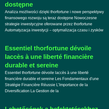
dostępne
Analiza możliwości dzięki thorfortune i nowe perspektywy
finansowego rozwoju są teraz dostępne Nowoczesne
strategie inwestycyjne oferowane przez thorfortune
Automatyzacja inwestycji – optymalizacja czasu i zysków
Essentiel thorfortune dévoile
laccès à une liberté financière
durable et sereine
Essentiel thorfortune dévoile laccès à une liberté
financière durable et sereine Les Fondamentaux d'une
Stratégie Financière Réussie L’Importance de la
Diversification La Gestion de la
Lehetőségek a befektetésekhez