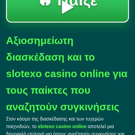
▶️
Αξιοσημείωτη
διασκέδαση και το
slotexo casino online για
τους παίκτες που
αναζητούν συγκινήσεις
Στον κόσμο της διασκέδασης και των τυχερών
παιχνιδιών, το
slotexo casino online
αποτελεί μια
δημοφιλή επιλογή για όσους αναζητούν συγκινήσεις και