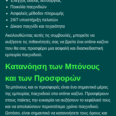
Έλεγχος άδειας λειτουργίας
Ποικιλία παιχνιδιών
Ασφαλείς μέθοδοι πληρωμής
24/7 υποστήριξη πελατών
Δίκαιο παιχνίδι και τυχαιότητα
Ακολουθώντας αυτές τις συμβουλές, μπορείτε να
αυξήσετε τις πιθανότητές σας να βρείτε ένα online καζίνο
που θα σας προσφέρει μια ασφαλή και διασκεδαστική
εμπειρία παιχνιδιού.
Κατανόηση των Μπόνους
και των Προσφορών
Τα μπόνους και οι προσφορές είναι ένα σημαντικό μέρος
της εμπειρίας παιχνιδιού στα online καζίνο. Προσφέρουν
στους παίκτες την ευκαιρία να αυξήσουν το κεφάλαιό τους
και να απολαύσουν περισσότερο χρόνο παιχνιδιού.
Ωστόσο, είναι σημαντικό να κατανοήσετε τους όρους και