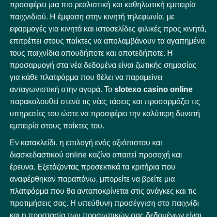
προσφέρει μια πιο ρεαλιστική και καθηλωτική εμπειρία
παιχνιδιού. Η έμφαση στην κινητή τηλεφωνία, με
εφαρμογές για κινητά και ιστοσελίδες φιλικές προς κινητά,
επιτρέπει στους παίκτες να απολαμβάνουν τα αγαπημένα
τους παιχνίδια οπουδήποτε και οποτεδήποτε. Η
προσαρμογή στα νέα δεδομένα είναι ζωτικής σημασίας
για κάθε πλατφόρμα που θέλει να παραμείνει
ανταγωνιστική στην αγορά. Το
slotexo casino online
παρακολουθεί στενά τις νέες τάσεις και προσαρμόζει τις
υπηρεσίες του ώστε να προσφέρει την καλύτερη δυνατή
εμπειρία στους παίκτες του.
Εν κατακλείδι, η επιλογή ενός αξιόπιστου και
διασκεδαστικού online καζίνο απαιτεί προσοχή και
έρευνα. Εξετάζοντας προσεκτικά τα κριτήρια που
αναφέρθηκαν παραπάνω, μπορείτε να βρείτε μια
πλατφόρμα που θα ανταποκρίνεται στις ανάγκες και τις
προτιμήσεις σας. Η υπεύθυνη προσέγγιση στο παιχνίδι
και η προστασία των προσωπικών σας δεδομένων είναι