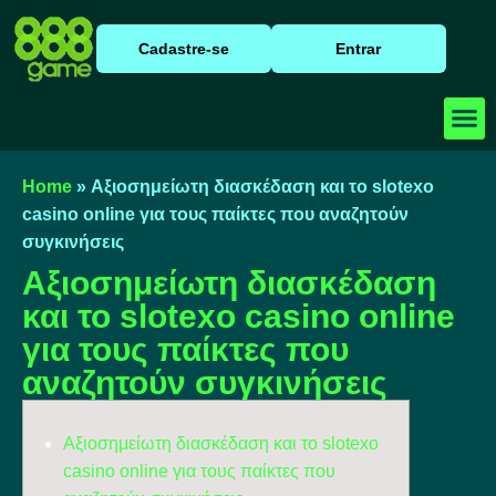
Cadastre-se
Entrar
Baixar
Caça N
Cassino
Home
»
Αξιοσημείωτη διασκέδαση και το slotexo
casino online για τους παίκτες που αναζητούν
συγκινήσεις
Αξιοσημείωτη διασκέδαση
και το slotexo casino online
για τους παίκτες που
αναζητούν συγκινήσεις
Αξιοσημείωτη διασκέδαση και το slotexo
casino online για τους παίκτες που