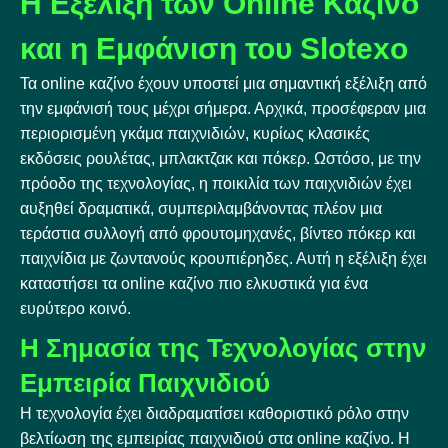
Η Εξέλιξη των Online Καζίνο
και η Εμφάνιση του Slotexo
Τα online καζίνο έχουν υποστεί μια σημαντική εξέλιξη από
την εμφάνισή τους μέχρι σήμερα. Αρχικά, προσέφεραν μια
περιορισμένη γκάμα παιχνιδιών, κυρίως κλασικές
εκδόσεις ρουλέτας, μπλακτζακ και πόκερ. Ωστόσο, με την
πρόοδο της τεχνολογίας, η ποικιλία των παιχνιδιών έχει
αυξηθεί δραματικά, συμπεριλαμβάνοντας πλέον μια
τεράστια συλλογή από φρουτομηχανές, βίντεο πόκερ και
παιχνίδια με ζωντανούς κρουπιέρηδες. Αυτή η εξέλιξη έχει
καταστήσει τα online καζίνο πιο ελκυστικά για ένα
ευρύτερο κοινό.
Η Σημασία της Τεχνολογίας στην
Εμπειρία Παιχνιδιού
Η τεχνολογία έχει διαδραματίσει καθοριστικό ρόλο στην
βελτίωση της εμπειρίας παιχνιδιού στα online καζίνο. Η