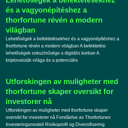
és a vagyonépítéshez a
thorfortune révén a modern
világban
Lehetőségek a befektetésekhez és a vagyonépítéshez a
thorfortune révén a modern világban A befektetési
lehetőségek sokszínűsége a digitális korban A
kriptovaluták világa és a potenciális
Utforskingen av muligheter med
thorfortune skaper oversikt for
investorer nå
Utforskingen av muligheter med thorfortune skaper
oversikt for investorer nå Forståelse av Thorfortunes
Investeringsmodell Risikoprofil og Diversifisering