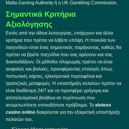
Malta Gaming Authority ή η UK Gambling Commission.
Σημαντικά Κριτήρια
Αξιολόγησης
Εκτός από την άδεια λειτουργίας, υπάρχουν και άλλα
κριτήρια που πρέπει να λάβετε υπόψη. Η ποικιλία των
παιχνιδιών είναι ένας σημαντικός παράγοντας, καθώς θα
πρέπει να βρείτε παιχνίδια που σας αρέσουν και σας
διασκεδάζουν. Οι μέθοδοι πληρωμής πρέπει να είναι
ασφαλείς και βολικές, προσφέροντας επιλογές όπως
πιστωτικές κάρτες, ηλεκτρονικά πορτοφόλια και
τραπεζικές μεταφορές. Η υποστήριξη πελατών πρέπει να
είναι διαθέσιμη 24/7 και να προσφέρει γρήγορη και
αποτελεσματική βοήθεια σε περίπτωση που
αντιμετωπίσετε οποιοδήποτε πρόβλημα. Το
slotexo
casino online
διακρίνεται για την εξαιρετική υποστήριξη
πελατών του.