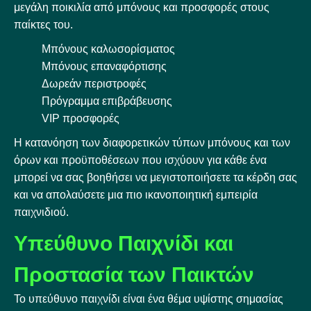
μεγάλη ποικιλία από μπόνους και προσφορές στους
παίκτες του.
Μπόνους καλωσορίσματος
Μπόνους επαναφόρτισης
Δωρεάν περιστροφές
Πρόγραμμα επιβράβευσης
VIP προσφορές
Η κατανόηση των διαφορετικών τύπων μπόνους και των
όρων και προϋποθέσεων που ισχύουν για κάθε ένα
μπορεί να σας βοηθήσει να μεγιστοποιήσετε τα κέρδη σας
και να απολαύσετε μια πιο ικανοποιητική εμπειρία
παιχνιδιού.
Υπεύθυνο Παιχνίδι και
Προστασία των Παικτών
Το υπεύθυνο παιχνίδι είναι ένα θέμα υψίστης σημασίας