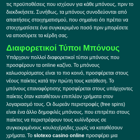
τις προϋποθέσεις που ισχύουν για κάθε μπόνους, πριν το
διεκδικήσετε. Συνήθως, τα μπόνους συνοδεύονται από
απαιτήσεις στοιχηματισμού, που σημαίνει ότι πρέπει να
στοιχηματίσετε ένα συγκεκριμένο ποσό πριν μπορέσετε
να αποσύρετε τα κέρδη σας.
Διαφορετικοί Τύποι Μπόνους
Υπάρχουν πολλοί διαφορετικοί τύποι μπόνους που
προσφέρουν τα online καζίνο. Το μπόνους
καλωσορίσματος είναι το πιο κοινό, προσφέρεται στους
νέους παίκτες κατά την πρώτη τους κατάθεση. Το
μπόνους επαναφόρτισης προσφέρεται στους υπάρχοντες
παίκτες όταν καταθέτουν επιπλέον χρήματα στον
λογαριασμό τους. Οι δωρεάν περιστροφές (free spins)
είναι ένα άλλο δημοφιλές μπόνους, που επιτρέπει στους
παίκτες να περιστρέψουν τους κυλίνδρους σε
συγκεκριμένους κουλοχέρηδες χωρίς να καταθέσουν
χρήματα. Το
slotexo casino online
προσφέρει μια