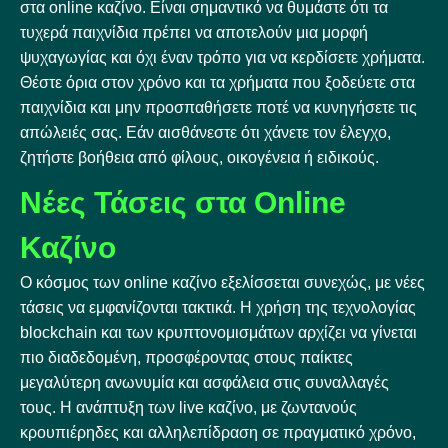
στα online καζίνο. Είναι σημαντικό να θυμάστε ότι τα
τυχερά παιχνίδια πρέπει να αποτελούν μια μορφή
ψυχαγωγίας και όχι έναν τρόπο για να κερδίσετε χρήματα.
Θέστε όρια στον χρόνο και τα χρήματα που ξοδεύετε στα
παιχνίδια και μην προσπαθήσετε ποτέ να κυνηγήσετε τις
απώλειές σας. Εάν αισθάνεστε ότι χάνετε τον έλεγχο,
ζητήστε βοήθεια από φίλους, οικογένεια ή ειδικούς.
Νέες Τάσεις στα Online
Καζίνο
Ο κόσμος των online καζίνο εξελίσσεται συνεχώς, με νέες
τάσεις να εμφανίζονται τακτικά. Η χρήση της τεχνολογίας
blockchain και των κρυπτονομισμάτων αρχίζει να γίνεται
πιο διαδεδομένη, προσφέροντας στους παίκτες
μεγαλύτερη ανωνυμία και ασφάλεια στις συναλλαγές
τους. Η ανάπτυξη των live καζίνο, με ζωντανούς
κρουπιέρηδες και αλληλεπίδραση σε πραγματικό χρόνο,