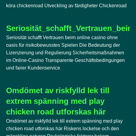
köra chickenroad Utveckling av färdigheter Chickenroad
Seriosität_schafft_Vertrauen_bei
Seriosität schafft Vertrauen beim online casino ohne
oasis für risikobewusstes Spielen Die Bedeutung der
Lizenzierung und Regulierung Sicherheitsmaßnahmen
im Online-Casino Transparente Geschäftsbedingungen
und fairer Kundenservice
Omdömet av riskfylld lek till
extrem spänning med play
chicken road utforskas här
Omdömet av riskfylld lek till extrem spänning med play
chicken road utforskas här Riskens lockelse och den