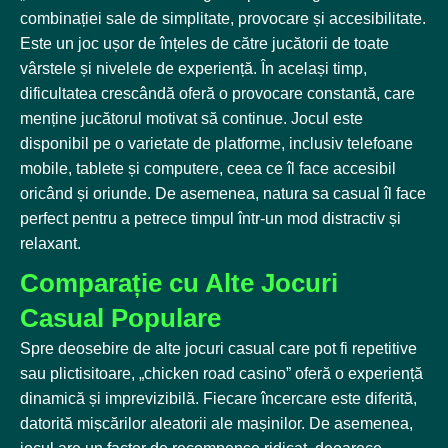
combinației sale de simplitate, provocare și accesibilitate.
Este un joc ușor de înțeles de către jucătorii de toate
vârstele și nivelele de experiență. În același timp,
dificultatea crescândă oferă o provocare constantă, care
menține jucătorul motivat să continue. Jocul este
disponibil pe o varietate de platforme, inclusiv telefoane
mobile, tablete și computere, ceea ce îl face accesibil
oricând și oriunde. De asemenea, natura sa casual îl face
perfect pentru a petrece timpul într-un mod distractiv și
relaxant.
Comparație cu Alte Jocuri
Casual Populare
Spre deosebire de alte jocuri casual care pot fi repetitive
sau plictisitoare, „chicken road casino” oferă o experiență
dinamică și imprevizibilă. Fiecare încercare este diferită,
datorită mișcărilor aleatorii ale mașinilor. De asemenea,