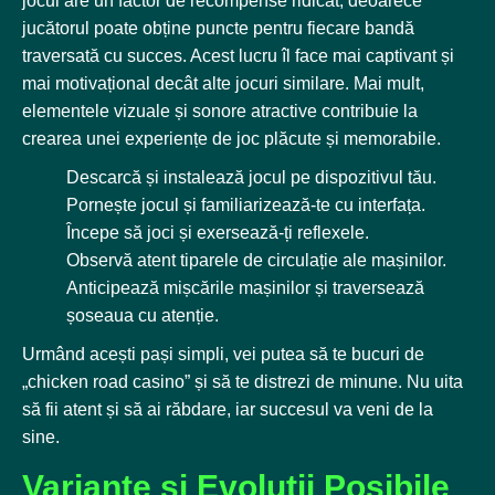
jocul are un factor de recompense ridicat, deoarece
jucătorul poate obține puncte pentru fiecare bandă
traversată cu succes. Acest lucru îl face mai captivant și
mai motivațional decât alte jocuri similare. Mai mult,
elementele vizuale și sonore atractive contribuie la
crearea unei experiențe de joc plăcute și memorabile.
Descarcă și instalează jocul pe dispozitivul tău.
Pornește jocul și familiarizează-te cu interfața.
Începe să joci și exersează-ți reflexele.
Observă atent tiparele de circulație ale mașinilor.
Anticipează mișcările mașinilor și traversează
șoseaua cu atenție.
Urmând acești pași simpli, vei putea să te bucuri de
„chicken road casino” și să te distrezi de minune. Nu uita
să fii atent și să ai răbdare, iar succesul va veni de la
sine.
Variante și Evoluții Posibile