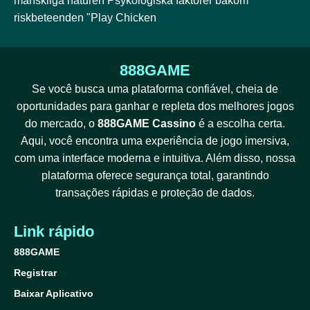
mänskliga naturen Psykologiska faktorer bakom
riskbeteenden "Play Chicken
888GAME
Se você busca uma plataforma confiável, cheia de
oportunidades para ganhar e repleta dos melhores jogos
do mercado, o
888GAME Cassino
é a escolha certa.
Aqui, você encontra uma experiência de jogo imersiva,
com uma interface moderna e intuitiva. Além disso, nossa
plataforma oferece segurança total, garantindo
transações rápidas e proteção de dados.
Link rápido
888GAME
Registrar
Baixar Aplicativo