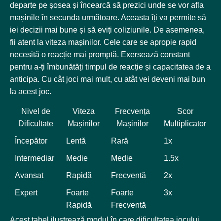
departe pe șosea și încearcă să prezici unde se vor afla
mașinile în secunda următoare. Aceasta îți va permite să
iei decizii mai bune și să eviți coliziunile. De asemenea,
fii atent la viteza mașinilor. Cele care se apropie rapid
necesită o reacție mai promptă. Exersează constant
pentru a-ți îmbunătăți timpul de reacție și capacitatea de a
anticipa. Cu cât joci mai mult, cu atât vei deveni mai bun
la acest joc.
Nivel de
Viteza
Frecvența
Scor
Dificultate
Mașinilor
Mașinilor
Multiplicator
Începător
Lentă
Rară
1x
Intermediar
Medie
Medie
1.5x
Avansat
Rapidă
Frecventă
2x
Expert
Foarte
Foarte
3x
Rapidă
Frecventă
Acest tabel ilustrează modul în care dificultatea jocului