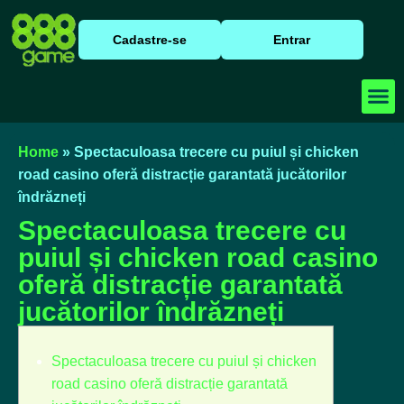
Cadastre-se
Entrar
Baixar
Caça N
Cassino
Home
»
Spectaculoasa trecere cu puiul și chicken
road casino oferă distracție garantată jucătorilor
îndrăzneți
Spectaculoasa trecere cu
puiul și chicken road casino
oferă distracție garantată
jucătorilor îndrăzneți
Spectaculoasa trecere cu puiul și chicken
road casino oferă distracție garantată