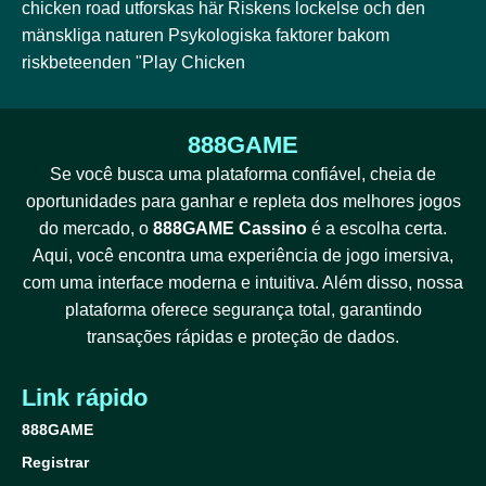
chicken road utforskas här Riskens lockelse och den
mänskliga naturen Psykologiska faktorer bakom
riskbeteenden "Play Chicken
888GAME
Se você busca uma plataforma confiável, cheia de
oportunidades para ganhar e repleta dos melhores jogos
do mercado, o
888GAME Cassino
é a escolha certa.
Aqui, você encontra uma experiência de jogo imersiva,
com uma interface moderna e intuitiva. Além disso, nossa
plataforma oferece segurança total, garantindo
transações rápidas e proteção de dados.
Link rápido
888GAME
Registrar