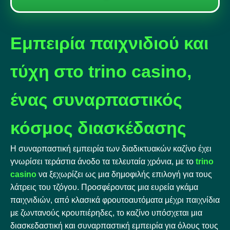
Εμπειρία παιχνιδιού και
τύχη στο trino casino,
ένας συναρπαστικός
κόσμος διασκέδασης
Η συναρπαστική εμπειρία των διαδικτυακών καζίνο έχει
γνωρίσει τεράστια άνοδο τα τελευταία χρόνια, με το
trino
casino
να ξεχωρίζει ως μια δημοφιλής επιλογή για τους
λάτρεις του τζόγου. Προσφέροντας μια ευρεία γκάμα
παιχνιδιών, από κλασικά φρουτοαυτόματα μέχρι παιχνίδια
με ζωντανούς κρουπιέρηδες, το καζίνο υπόσχεται μια
διασκεδαστική και συναρπαστική εμπειρία για όλους τους