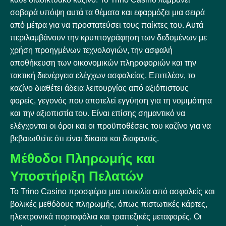
σοβαρά υπόψη αυτά τα θέματα και εφαρμόζει μια σειρά
από μέτρα για να προστατεύσει τους παίκτες του. Αυτά
περιλαμβάνουν την κρυπτογράφηση των δεδομένων με
χρήση προηγμένων τεχνολογιών, την ασφαλή
αποθήκευση των οικονομικών πληροφοριών και την
τακτική διενέργεια ελέγχων ασφαλείας. Επιπλέον, το
καζίνο διαθέτει άδεια λειτουργίας από αξιόπιστους
φορείς, γεγονός που αποτελεί εγγύηση για τη νομιμότητα
και την αξιοπιστία του. Είναι επίσης σημαντικό να
ελέγχονται οι όροι και οι προϋποθέσεις του καζίνο για να
βεβαιωθείτε ότι είναι δίκαιοι και διαφανείς.
Μέθοδοι Πληρωμής και
Υποστήριξη Πελατών
Το Trino Casino προσφέρει μια ποικιλία από ασφαλείς και
βολικές μεθόδους πληρωμής, όπως πιστωτικές κάρτες,
ηλεκτρονικά πορτοφόλια και τραπεζικές μεταφορές. Οι