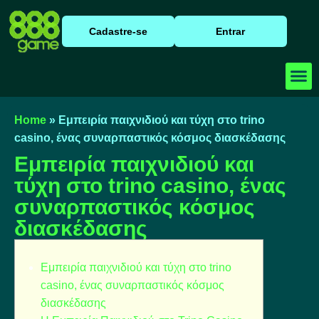
Cadastre-se
Entrar
Baixar
Caça N
Cassino
Home
»
Εμπειρία παιχνιδιού και τύχη στο trino
casino, ένας συναρπαστικός κόσμος διασκέδασης
Εμπειρία παιχνιδιού και
τύχη στο trino casino, ένας
συναρπαστικός κόσμος
διασκέδασης
Εμπειρία παιχνιδιού και τύχη στο trino
casino, ένας συναρπαστικός κόσμος
διασκέδασης