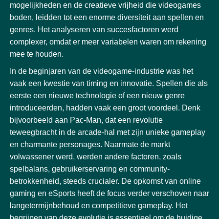
mogelijkheden en de creatieve vrijheid die videogames
boden, leidden tot een enorme diversiteit aan spellen en
genres. Het analyseren van succesfactoren werd
complexer, omdat er meer variabelen waren om rekening
mee te houden.
In de beginjaren van de videogame-industrie was het
vaak een kwestie van timing en innovatie. Spellen die als
eerste een nieuwe technologie of een nieuw genre
introduceerden, hadden vaak een groot voordeel. Denk
bijvoorbeeld aan Pac-Man, dat een revolutie
teweegbracht in de arcade-hal met zijn unieke gameplay
en charmante personages. Naarmate de markt
volwassener werd, werden andere factoren, zoals
spelbalans, gebruikerservaring en community-
betrokkenheid, steeds crucialer. De opkomst van online
gaming en eSports heeft de focus verder verschoven naar
langetermijnbehoud en competitieve gameplay. Het
begrijpen van deze evolutie is essentieel om de huidige