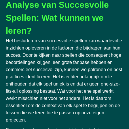
Analyse van Succesvolle
Spellen: Wat kunnen we
leren?
Het bestuderen van succesvolle spellen kan waardevolle
inzichten opleveren in de factoren die bijdragen aan hun
succes. Door te kijken naar spellen die consequent hoge
beoordelingen krijgen, een grote fanbase hebben en
commercieel succesvol zijn, kunnen we patronen en best
practices identificeren. Het is echter belangrijk om te
onthouden dat elk spel uniek is en dat er geen one-size-
fits-all oplossing bestaat. Wat voor het ene spel werkt,
werkt misschien niet voor het andere. Het is daarom
essentieel om de context van elk spel te begrijpen en de
lessen die we leren toe te passen op onze eigen
projecten.