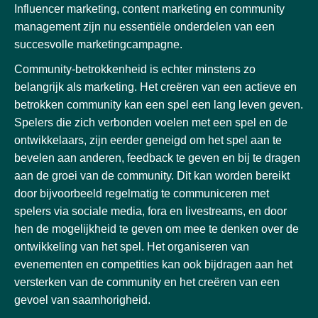
Influencer marketing, content marketing en community
management zijn nu essentiële onderdelen van een
succesvolle marketingcampagne.
Community-betrokkenheid is echter minstens zo
belangrijk als marketing. Het creëren van een actieve en
betrokken community kan een spel een lang leven geven.
Spelers die zich verbonden voelen met een spel en de
ontwikkelaars, zijn eerder geneigd om het spel aan te
bevelen aan anderen, feedback te geven en bij te dragen
aan de groei van de community. Dit kan worden bereikt
door bijvoorbeeld regelmatig te communiceren met
spelers via sociale media, fora en livestreams, en door
hen de mogelijkheid te geven om mee te denken over de
ontwikkeling van het spel. Het organiseren van
evenementen en competities kan ook bijdragen aan het
versterken van de community en het creëren van een
gevoel van saamhorigheid.