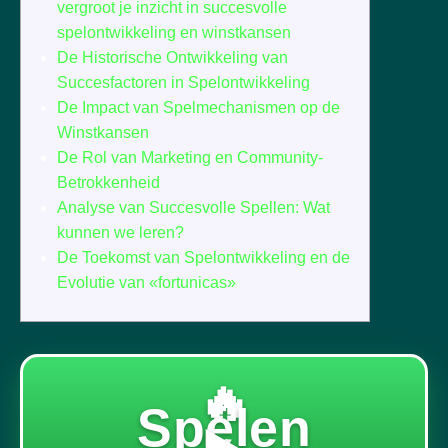
vergroot je inzicht in succesvolle
spelontwikkeling en winstkansen
De Historische Ontwikkeling van
Succesfactoren in Spelontwikkeling
De Impact van Spelmechanismen op de
Winstkansen
De Rol van Marketing en Community-
Betrokkenheid
Analyse van Succesvolle Spellen: Wat
kunnen we leren?
De Toekomst van Spelontwikkeling en de
Evolutie van «fortunicas»
🔥
Spelen