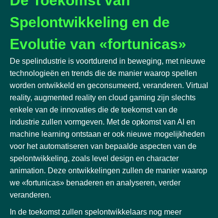
De Toekomst van
Spelontwikkeling en de
Evolutie van «fortunicas»
De spelindustrie is voortdurend in beweging, met nieuwe
technologieën en trends die de manier waarop spellen
worden ontwikkeld en geconsumeerd, veranderen. Virtual
reality, augmented reality en cloud gaming zijn slechts
enkele van de innovaties die de toekomst van de
industrie zullen vormgeven. Met de opkomst van AI en
machine learning ontstaan er ook nieuwe mogelijkheden
voor het automatiseren van bepaalde aspecten van de
spelontwikkeling, zoals level design en character
animation. Deze ontwikkelingen zullen de manier waarop
we «fortunicas» benaderen en analyseren, verder
veranderen.
In de toekomst zullen spelontwikkelaars nog meer