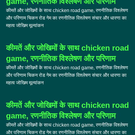
game, रणनीतिक विश्लेषण और परिणाम
कीमतें और जोखिमों के साथ chicken road game, रणनीतिक विश्लेषण
और परिणाम चिकन रोड गेम का रणनीतिक विश्लेषण संचार और धारणा का
महत्व जोखिम मूल्यांकन
कीमतें और जोखिमों के साथ chicken road
game, रणनीतिक विश्लेषण और परिणाम
कीमतें और जोखिमों के साथ chicken road game, रणनीतिक विश्लेषण
और परिणाम चिकन रोड गेम का रणनीतिक विश्लेषण संचार और धारणा का
महत्व जोखिम मूल्यांकन
कीमतें और जोखिमों के साथ chicken road
game, रणनीतिक विश्लेषण और परिणाम
कीमतें और जोखिमों के साथ chicken road game, रणनीतिक विश्लेषण
और परिणाम चिकन रोड गेम का रणनीतिक विश्लेषण संचार और धारणा का