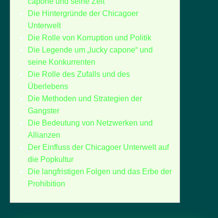
capone und seine Zeit
Die Hintergründe der Chicagoer
Unterwelt
Die Rolle von Korruption und Politik
Die Legende um „lucky capone“ und
seine Konkurrenten
Die Rolle des Zufalls und des
Überlebens
Die Methoden und Strategien der
Gangster
Die Bedeutung von Netzwerken und
Allianzen
Der Einfluss der Chicagoer Unterwelt auf
die Popkultur
Die langfristigen Folgen und das Erbe der
Prohibition