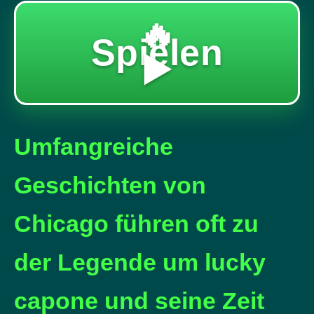
🔥
Spielen
▶️
Umfangreiche
Geschichten von
Chicago führen oft zu
der Legende um lucky
capone und seine Zeit