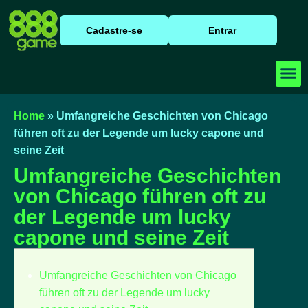
Cadastre-se
Entrar
Baixar
Caça N
Cassino
Home
»
Umfangreiche Geschichten von Chicago
führen oft zu der Legende um lucky capone und
seine Zeit
Umfangreiche Geschichten
von Chicago führen oft zu
der Legende um lucky
capone und seine Zeit
Umfangreiche Geschichten von Chicago
führen oft zu der Legende um lucky