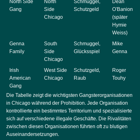
North Side
North
Schmuggel,
Dean
Gang
Side
Schutzgeld
O'Banion
Chicago
(später
Hymie
Weiss)
Genna
South
Schmuggel,
Mike
Family
Side
Glücksspiel
Genna
Chicago
Irish
West Side
Schutzgeld,
Roger
American
Chicago
Raub
Touhy
Gang
Die Tabelle zeigt die wichtigsten Gangsterorganisationen
in Chicago während der Prohibition. Jede Organisation
kontrollierte ein bestimmtes Territorium und spezialisierte
sich auf verschiedene illegale Geschäfte. Die Rivalitäten
zwischen diesen Organisationen führten oft zu blutigen
Auseinandersetzungen.