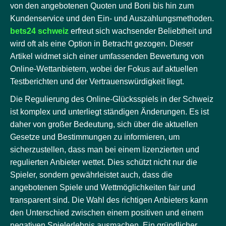
von den angebotenen Quoten und Boni bis hin zum
Kundenservice und den Ein- und Auszahlungsmethoden.
bets24 schweiz
erfreut sich wachsender Beliebtheit und
wird oft als eine Option in Betracht gezogen. Dieser
Artikel widmet sich einer umfassenden Bewertung von
Online-Wettanbietern, wobei der Fokus auf aktuellen
Testberichten und der Vertrauenswürdigkeit liegt.
Die Regulierung des Online-Glücksspiels in der Schweiz
ist komplex und unterliegt ständigen Änderungen. Es ist
daher von großer Bedeutung, sich über die aktuellen
Gesetze und Bestimmungen zu informieren, um
sicherzustellen, dass man bei einem lizenzierten und
regulierten Anbieter wettet. Dies schützt nicht nur die
Spieler, sondern gewährleistet auch, dass die
angebotenen Spiele und Wettmöglichkeiten fair und
transparent sind. Die Wahl des richtigen Anbieters kann
den Unterschied zwischen einem positiven und einem
negativen Spielerlebnis ausmachen. Ein gründlicher