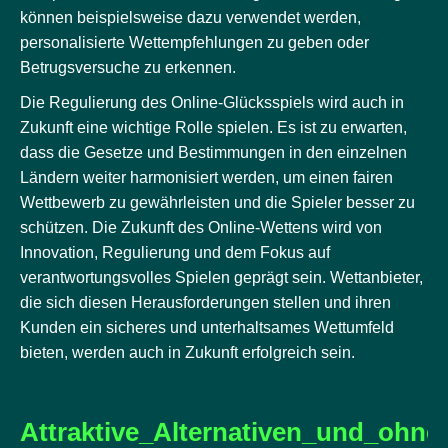
können beispielsweise dazu verwendet werden,
personalisierte Wettempfehlungen zu geben oder
Betrugsversuche zu erkennen.
Die Regulierung des Online-Glücksspiels wird auch in
Zukunft eine wichtige Rolle spielen. Es ist zu erwarten,
dass die Gesetze und Bestimmungen in den einzelnen
Ländern weiter harmonisiert werden, um einen fairen
Wettbewerb zu gewährleisten und die Spieler besser zu
schützen. Die Zukunft des Online-Wettens wird von
Innovation, Regulierung und dem Fokus auf
verantwortungsvolles Spielen geprägt sein. Wettanbieter,
die sich diesen Herausforderungen stellen und ihren
Kunden ein sicheres und unterhaltsames Wettumfeld
bieten, werden auch in Zukunft erfolgreich sein.
Attraktive_Alternativen_und_ohne