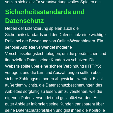
setzen sich aktiv für verantwortungsvolles Spielen ein.
Sicherheitsstandards und
Datenschutz
Neben der Lizenzierung spielen auch die
Sicherheitsstandards und der Datenschutz eine wichtige
Rolle bei der Bewertung von Online-Wettanbietern. Ein
seriöser Anbieter verwendet moderne
Verschlüsselungstechnologien, um die persönlichen und
finanziellen Daten seiner Kunden zu schützen. Die
Website sollte über eine sichere Verbindung (HTTPS)
verfügen, und die Ein- und Auszahlungen sollten über
sichere Zahlungsmethoden abgewickelt werden. Es ist
außerdem wichtig, die Datenschutzbestimmungen des
Anbieters sorgfältig zu lesen, um zu verstehen, wie die
eigenen Daten verwendet und geschützt werden. Ein
guter Anbieter informiert seine Kunden transparent über
seine Datenschutzpraktiken und gibt ihnen die Kontrolle