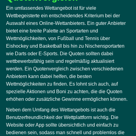
Ein umfassendes Wettangebot ist für viele
Wettbegeisterte ein entscheidendes Kriterium bei der
Auswahl eines Online-Wettanbieters. Ein guter Anbieter
bietet eine breite Palette an Sportarten und
Wettmöglichkeiten, von Fußball und Tennis über
Eishockey und Basketball bis hin zu Nischensportarten
wie Darts oder E-Sports. Die Quoten sollten dabei
wettbewerbsfähig sein und regelmäßig aktualisiert
werden. Ein Quotenvergleich zwischen verschiedenen
Anbietern kann dabei helfen, die besten
Wettmöglichkeiten zu finden. Es lohnt sich auch, auf
spezielle Aktionen und Boni zu achten, die die Quoten
erhöhen oder zusätzliche Gewinne ermöglichen können.
Neben dem Umfang des Wettangebots ist auch die
Benutzerfreundlichkeit der Wettplattform wichtig. Die
Website oder App sollte übersichtlich und einfach zu
bedienen sein, sodass man schnell und problemlos die