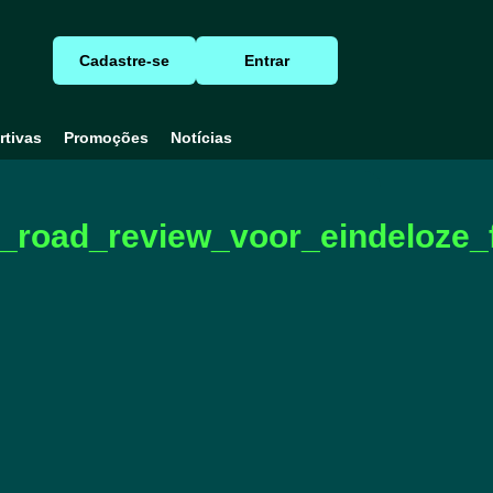
Cadastre-se
Entrar
rtivas
Promoções
Notícias
n_road_review_voor_eindeloze_