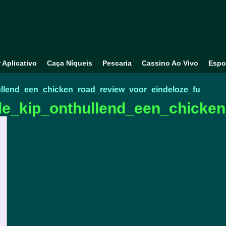
 Aplicativo
Caça Níqueis
Pescaria
Cassino Ao Vivo
Espo
ullend_een_chicken_road_review_voor_eindeloze_fu
de_kip_onthullend_een_chicke