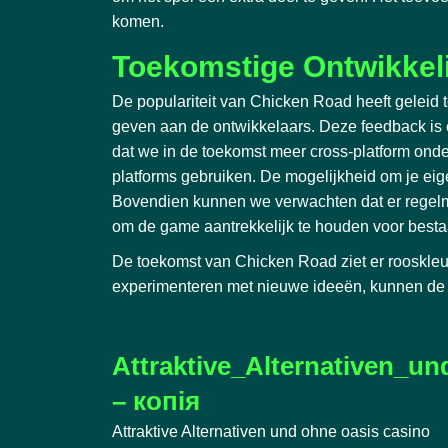
komen.
Toekomstige Ontwikke
De populariteit van Chicken Road heeft geleid 
geven aan de ontwikkelaars. Deze feedback is e
dat we in de toekomst meer cross-platform ond
platforms gebruiken. De mogelijkheid om je ei
Bovendien kunnen we verwachten dat er regelma
om de game aantrekkelijk te houden voor best
De toekomst van Chicken Road ziet er rooskleuri
experimenteren met nieuwe ideeën, kunnen de ont
Attraktive_Alternativen_u
– копія
Attraktive Alternativen und ohne oasis casino