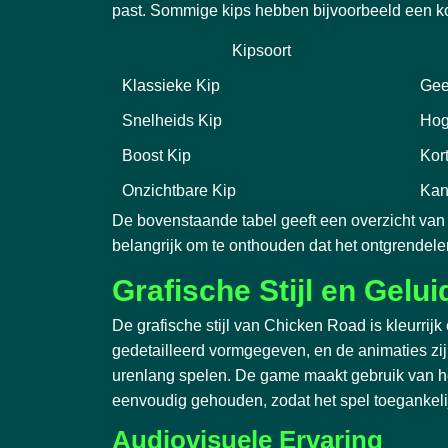
past. Sommige kips hebben bijvoorbeeld een kort
Kipsoort
Klassieke Kip
Ge
Snelheids Kip
Hog
Boost Kip
Kor
Onzichtbare Kip
Kan
De bovenstaande tabel geeft een overzicht van
belangrijk om te onthouden dat het ontgrendele
Grafische Stijl en Gelu
De grafische stijl van Chicken Road is kleurrijk
gedetailleerd vormgegeven, en de animaties zijn
urenlang spelen. De game maakt gebruik van he
eenvoudig gehouden, zodat het spel toegankelijk
Audiovisuele Ervaring