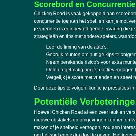
Scorebord en Concurrentie
Chicken Road is vaak gekoppeld aan scoreborden
concurrentie toe aan het spel, en kan je motiver
je vrienden is een bevredigende ervaring die je
strategieën en tips met andere spelers, waard
Leer de timing van de auto's.
Gebruik munten om nuttige kips te ontgre
Neem berekende risico's voor extra munt
Oefen regelmatig om je reactievermogen t
Vergelijk je score met vrienden en streef 
Door deze tips te volgen, kun je je prestaties
Potentiële Verbetering
Hoewel Chicken Road al een zeer leuk en verslav
nieuwe obstakels en omgevingen kunnen omvatte
maken of je snelheid verhogen, zou een interes
om het spel een extra doel te geven. Het toev