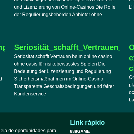
und Lizenzierung von Online-Casinos Die Rolle
L’
der Regulierungsbehörden Anbieter ohne
ngs_spännande_chickenroad_och_er
Seriosität_schafft_Vertrauen_b
O
e
Seriosität schafft Vertrauen beim online casino
ohne oasis für risikobewusstes Spielen Die
c
Bedeutung der Lizenzierung und Regulierung
Om
d
Sicherheitsmaßnahmen im Online-Casino
pl
Transparente Geschäftsbedingungen und fairer
oc
Kundenservice
ba
Link rápido
heia de oportunidades para
888GAME