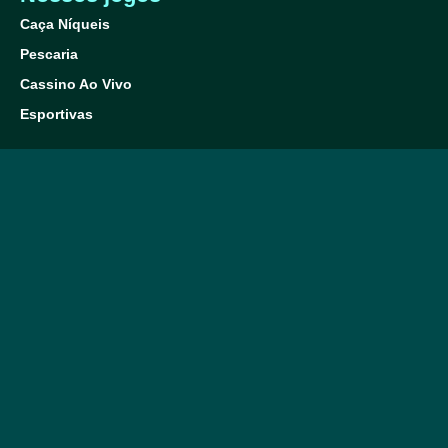
Caça Níqueis
Pescaria
Cassino Ao Vivo
Esportivas