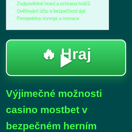
Zodpovědné hraní a ochrana hráčů
Ověřování účtu a bezpečnost dat
Perspektivy rozvoje a inovace
🔥 Hraj
▶️
Výjimečné možnosti
casino mostbet v
bezpečném herním