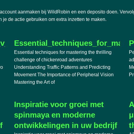
en account aanmaken bij WildRobin en een deposito doen. Vervol
an je de actie gebruiken om extra inzetten te maken.
_digitálním_světě_a_strategie_pro_
Essential_techniques_for_maste
P
Essential techniques for mastering the thrilling
Pe
challenge of chickenroad adventures
ad
ro
Understanding Traffic Patterns and Predicting
Me
Movement The Importance of Peripheral Vision
Pr
Mastering the Art of
Inspiratie voor groei met
Α
spinmaya en moderne
μ
f
ontwikkelingen in uw bedrijf
t