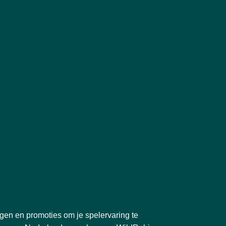
gen en promoties om je spelervaring te