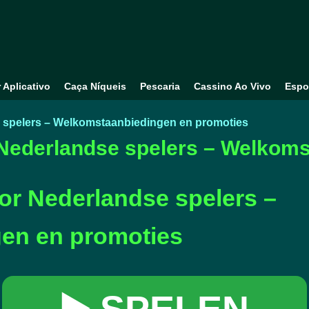
 Aplicativo
Caça Níqueis
Pescaria
Cassino Ao Vivo
Espo
 spelers – Welkomstaanbiedingen en promoties
Nederlandse spelers – Welkoms
r Nederlandse spelers –
en en promoties