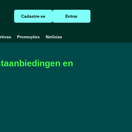
Cadastre-se
Entrar
rtivas
Promoções
Notícias
taanbiedingen en