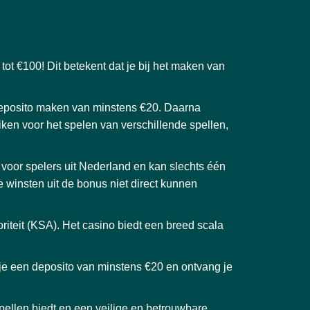
t €100! Dit betekent dat je bij het maken van
deposito maken van minstens €20. Daarna
ken voor het spelen van verschillende spellen,
voor spelers uit Nederland en kan slechts één
 winsten uit de bonus niet direct kunnen
iteit (KSA). Het casino biedt een breed scala
je een deposito van minstens €20 en ontvang je
ellen biedt en een veilige en betrouwbare