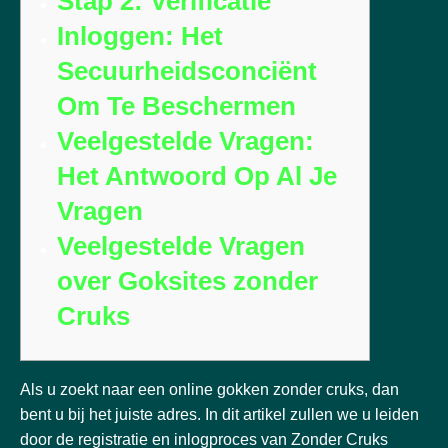
Stap 2: Verificatie
Inloggen: Het
Secuurheidsconciënt
Om Te Beschermen
Veelgestelde Vragen:
Het Antwoord Op Al Je
Vragen
Veelgestelde Vragen
over Goksites zonder
Cruks
Als u zoekt naar een online gokken zonder cruks, dan
bent u bij het juiste adres. In dit artikel zullen we u leiden
door de registratie en inlogproces van Zonder Cruks