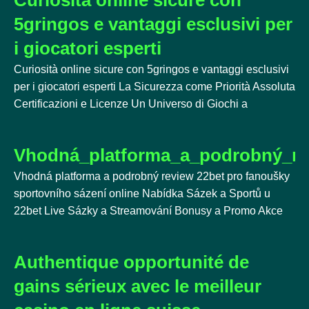
5gringos e vantaggi esclusivi per
i giocatori esperti
Curiosità online sicure con 5gringos e vantaggi esclusivi
per i giocatori esperti La Sicurezza come Priorità Assoluta
Certificazioni e Licenze Un Universo di Giochi a
Vhodná_platforma_a_podrobný_re
Vhodná platforma a podrobný review 22bet pro fanoušky
sportovního sázení online Nabídka Sázek a Sportů u
22bet Live Sázky a Streamování Bonusy a Promo Akce
Authentique opportunité de
gains sérieux avec le meilleur