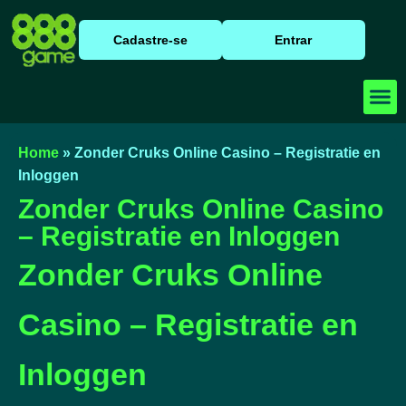
Cadastre-se
Entrar
Baixar
Caça N
Cassino
Home
»
Zonder Cruks Online Casino – Registratie en
Inloggen
Zonder Cruks Online Casino
– Registratie en Inloggen
Zonder Cruks Online
Casino – Registratie en
Inloggen