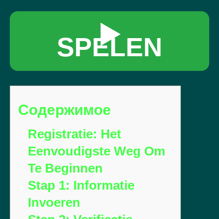
▶️
SPELEN
Содержимое
Registratie: Het
Eenvoudigste Weg Om
Te Beginnen
Stap 1: Informatie
Invoeren