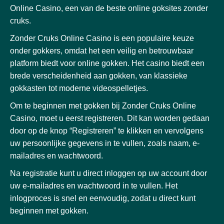
Online Casino, een van de beste online goksites zonder
cruks.
Zonder Cruks Online Casino is een populaire keuze
onder gokkers, omdat het een veilig en betrouwbaar
platform biedt voor online gokken. Het casino biedt een
brede verscheidenheid aan gokken, van klassieke
gokkasten tot moderne videospelletjes.
Om te beginnen met gokken bij Zonder Cruks Online
Casino, moet u eerst registreren. Dit kan worden gedaan
door op de knop “Registreren” te klikken en vervolgens
uw persoonlijke gegevens in te vullen, zoals naam, e-
mailadres en wachtwoord.
Na registratie kunt u direct inloggen op uw account door
uw e-mailadres en wachtwoord in te vullen. Het
inlogproces is snel en eenvoudig, zodat u direct kunt
beginnen met gokken.