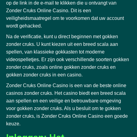
op de link in de e-mail te klikken die u ontvangt van
Zonder Cruks Online Casino. Dit is een
veiligheidsmaatregel om te voorkomen dat uw account
wordt gehacked.
Na de verificatie, kunt u direct beginnen met gokken
zonder cruks. U kunt kiezen uit een breed scala aan
spellen, van klassieke gokkasten tot moderne
videospelletjes. Er zijn ook verschillende soorten gokken
zonder cruks, zoals online gokken zonder cruks en
gokken zonder cruks in een casino.
Zonder Cruks Online Casino is een van de beste online
casinos zonder cruks. Het casino biedt een breed scala
aan spellen en een veilige en betrouwbare omgeving
voor gokken zonder cruks. Als u besluit om te gokken
zonder cruks, is Zonder Cruks Online Casino een goede
keuze.